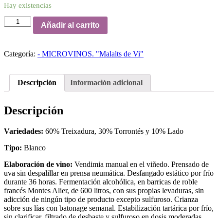
Hay existencias
ALBAROQUE
Añadir al carrito
2016
cantidad
Categoría:
- MICROVINOS. "Malalts de Vi"
Descripción
Información adicional
Descripción
Variedades:
60% Treixadura, 30% Torrontés y 10% Lado
Tipo:
Blanco
Elaboración de vino:
Vendimia manual en el viñedo. Prensado de
uva sin despalillar en prensa neumática. Desfangado estático por frío
durante 36 horas. Fermentación alcohólica, en barricas de roble
francés Montes Alier, de 600 litros, con sus propias levaduras, sin
adicción de ningún tipo de producto excepto sulfuroso. Crianza
sobre sus lías con batonage semanal. Estabilización tartárica por frío,
sin clarificar, filtrado de desbaste y sulfuroso en dosis moderadas.