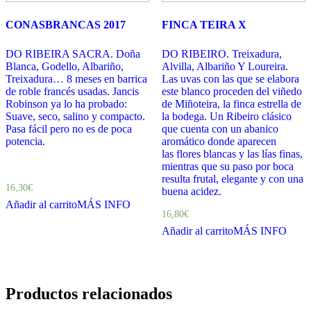
CONASBRANCAS 2017
FINCA TEIRA X
DO RIBEIRA SACRA. Doña
DO RIBEIRO. Treixadura,
Blanca, Godello, Albariño,
Alvilla, Albariño Y Loureira.
Treixadura… 8 meses en barrica
Las uvas con las que se elabora
de roble francés usadas. Jancis
este blanco proceden del viñedo
Robinson ya lo ha probado:
de Miñoteira, la finca estrella de
Suave, seco, salino y compacto.
la bodega. Un Ribeiro clásico
Pasa fácil pero no es de poca
que cuenta con un abanico
potencia.
aromático donde aparecen
las flores blancas y las lías finas,
mientras que su paso por boca
resulta frutal, elegante y con una
16,30
€
buena acidez.
Añadir al carrito
MÁS INFO
16,80
€
Añadir al carrito
MÁS INFO
Productos relacionados