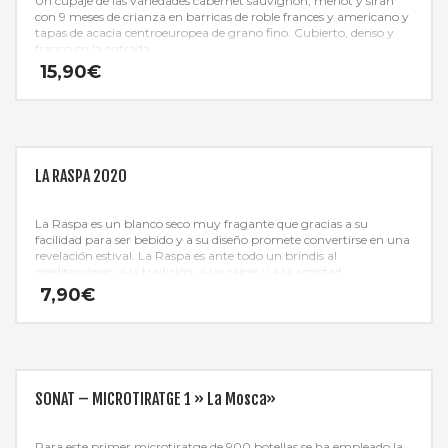
Un cupaje de las variedades cabernet sauvignon, merlot y sirah
con 9 meses de crianza en barricas de roble frances y americano y
tapas de acacia centroeuropea de grano fino. Cubierto, denso y
franco en la entrada.
15,90
€
LA RASPA 2020
La Raspa es un blanco seco muy fragante que gracias a su
facilidad para ser bebido y a su diseño promete convertirse en una
revelación estival. La Raspa es ante todo un brindis al
mediterráneo, a la tradición, a las raíces y a la amistad.
¡Simplemente Axarquía!
7,90
€
SONAT – MICROTIRATGE 1 » La Mosca»
Para este primer microtiratge de 900 botellas se ha empleado la