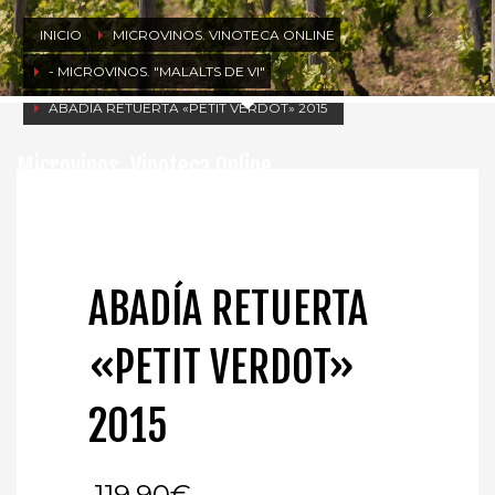
INICIO
MICROVINOS. VINOTECA ONLINE
- MICROVINOS. "MALALTS DE VI"
ABADÍA RETUERTA «PETIT VERDOT» 2015
Microvinos. Vinoteca Online
ABADÍA RETUERTA
«PETIT VERDOT»
2015
119,90
€