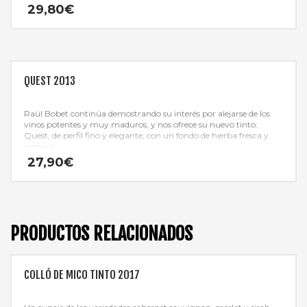
29,80
€
QUEST 2013
Raül Bobet continúa demostrando su interés por alejarse de los
vinos potentes y muy maduros, y nos ofrece su nuevo tinto:
Quest, de perfil fino y elegante, con un fondo de hierba fresca y
romero.
27,90
€
PRODUCTOS RELACIONADOS
COLLÓ DE MICO TINTO 2017