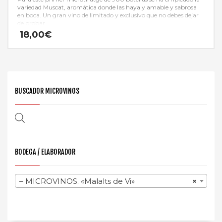
variedad Muscat, aromática donde las haya y amable y sabrosa
en boca. Un gran vino de limitado y exclusivo que no debes dejar
de probar…
18,00
€
BUSCADOR MICROVINOS
BODEGA / ELABORADOR
– MICROVINOS. «Malalts de Vi»
×