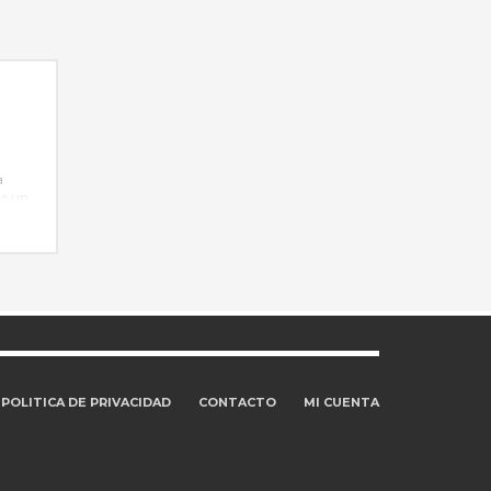
a
ta un
co,
POLITICA DE PRIVACIDAD
CONTACTO
MI CUENTA