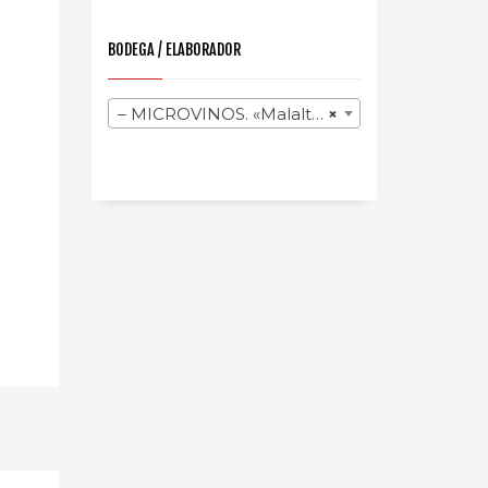
BODEGA / ELABORADOR
– MICROVINOS. «Malalts de Vi»
×