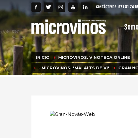
CONTÁCTENOS:
971 81 74 5
Som
INICIO
MICROVINOS. VINOTECA ONLINE
- MICROVINOS. "MALALTS DE VI"
GRAN N