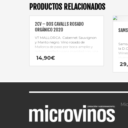
PRODUCTOS RELACIONADOS
2CV – DOS CAVALLS ROSADO
ORGÁNICO 2020
SAMS
VT MALLORCA. Cabernet Sauvignon
y Manto negro. Vino rosado de
Samsa
Mallorca de paso por boca amplio y
la D.
goloso, perfecto para maridad con una
Wines
pasta o pizza
14,90
€
jóven
maner
29
viñed
autóc
Mic