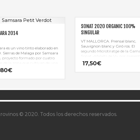
SONAT 2020 ORGANIC 100%
SINGULAR
ARA 2014
VT MALLORCA. Prensal blanc,
Sauvignon blanc y Giró ros. El
ra es un vino tinto elaborado en
segundo Microtiratge de la Gam
O. Sierras de Malaga por Samsara
Sonat «Malalts de Vi» nos presen
, proyecto formado por cuatro
vino blanco con volumen, glicéri
17,50
€
es de la zona que cultivan de una
muy gastronómico.
a ecológica 4,5 hectáreas de
,80
€
o plantado con variedades
tonas y foráneas.
rovinos © 2020. Todos los derechos reservados.