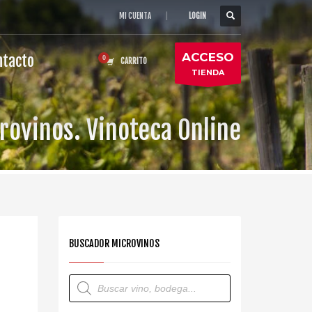
MI CUENTA
|
LOGIN
ACCESO
ntacto
CARRITO
TIENDA
rovinos. Vinoteca Online
BUSCADOR MICROVINOS
Búsqueda
de
productos