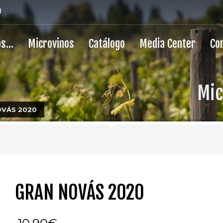
8
os…
Microvinos
Catálogo
Media Center
Co
Mic
OVÁS 2020
GRAN NOVÁS 2020