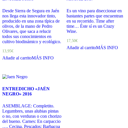
Desde Sierra de Segura en Jaén
Es un vino para diseccionar en
nos llega esta innovador tinto,
bastantes partes que encuentran
producido en una zona típica de
en su recorrido. Time after
olivos, de la mano de Pedro
time… Éste sí es un Crazy
Olivares, que saca a relucir
Wine.
todos sus conocimientos en
17,50
€
cultivo biodinámico y ecológico.
Añadir al carrito
MÁS INFO
13,95
€
Añadir al carrito
MÁS INFO
ENTREDICHO «JAÉN
NEGRO» 2016
ASEMBLAGE: Completito.
Legumbres, unas alubias pintas
o no, con verduras o con chorizo
del bueno. Carnes: En carpaccio
…. Cecina. Pescados: Barbacoa