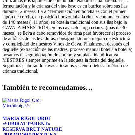
Utilizamos dos tapones de corcho para elaborar cada botella. La 1.ª
fermentación y la crianza del vino base es en barrica sobre sus lias
durante 12 meses. La 2.ª fermentación en botella es con el primer
tapón de corcho, en posición horizontal a la rima y con una crianza
de 140 meses (+11 años) en botella tradicional con sus lías bajo la
CAVA. A MAESTROS, en los cavas de larga crianza (más de 30
meses), se lleva a cabo removidos de rima para favorecer el proceso
de autólisis de las levaduras, consiguiendo una mejora de estructura
y complejidad de nuestros Vinos de Cava. Finalmente, después del
degüelle (extracción de las madres, proceso manual botella a botella)
posamos el segundo tapón de corcho y su placa identificativa.
MESTRES siempre imprime en la etiqueta la fecha del degüelle.
Seguimos elaborando cavas artesanos y siendo fieles al método de
crianza tradicional.
También te recomendamos…
MARIA RIGOL ORDI
«SUBIRAT PARENT»
RESERVA BRUT NATURE
2018 MICROTIRATGE 5