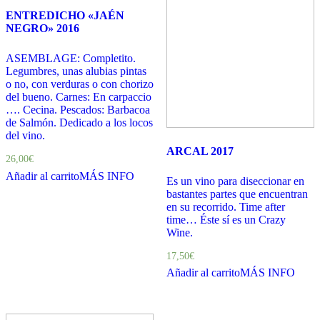
ENTREDICHO «JAÉN
NEGRO» 2016
ASEMBLAGE: Completito.
Legumbres, unas alubias pintas
o no, con verduras o con chorizo
del bueno. Carnes: En carpaccio
…. Cecina. Pescados: Barbacoa
de Salmón. Dedicado a los locos
del vino.
ARCAL 2017
26,00
€
Añadir al carrito
MÁS INFO
Es un vino para diseccionar en
bastantes partes que encuentran
en su recorrido. Time after
time… Éste sí es un Crazy
Wine.
17,50
€
Añadir al carrito
MÁS INFO