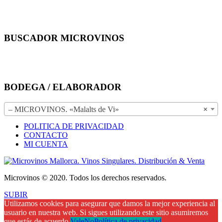
BUSCADOR MICROVINOS
BODEGA / ELABORADOR
– MICROVINOS. «Malalts de Vi»
×
POLITICA DE PRIVACIDAD
CONTACTO
MI CUENTA
Microvinos © 2020. Todos los derechos reservados.
SUBIR
Utilizamos cookies para asegurar que damos la mejor experiencia al
usuario en nuestra web. Si sigues utilizando este sitio asumiremos
que estás de acuerdo.
Vale
No
Política de privacidad