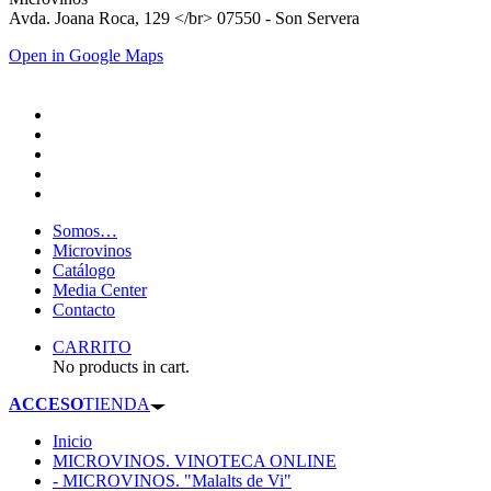
Avda. Joana Roca, 129 </br> 07550 - Son Servera
Open in Google Maps
Somos…
Microvinos
Catálogo
Media Center
Contacto
CARRITO
No products in cart.
ACCESO
TIENDA
Inicio
MICROVINOS. VINOTECA ONLINE
- MICROVINOS. "Malalts de Vi"