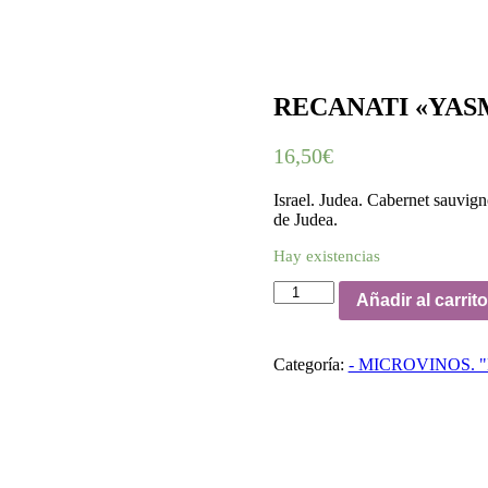
RECANATI «YASM
16,50
€
Israel. Judea. Cabernet sauvign
de Judea.
Hay existencias
RECANATI
Añadir al carrito
"YASMIN"
TINTO
2017
Categoría:
- MICROVINOS. "Ma
cantidad