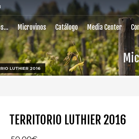
8
os…
Microvinos
Catálogo
Media Center
Co
Mic
RIO LUTHIER 2016
TERRITORIO LUTHIER 2016