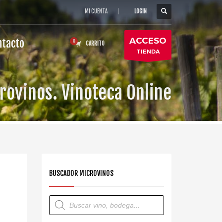
MI CUENTA
|
LOGIN
ACCESO
ntacto
CARRITO
TIENDA
rovinos. Vinoteca Online
BUSCADOR MICROVINOS
Búsqueda
de
productos