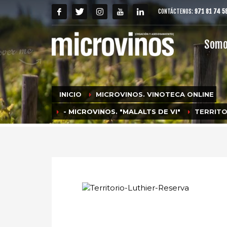
CONTÁCTENOS:
971 81 74 5
Som
INICIO
MICROVINOS. VINOTECA ONLINE
- MICROVINOS. "MALALTS DE VI"
TERRITO