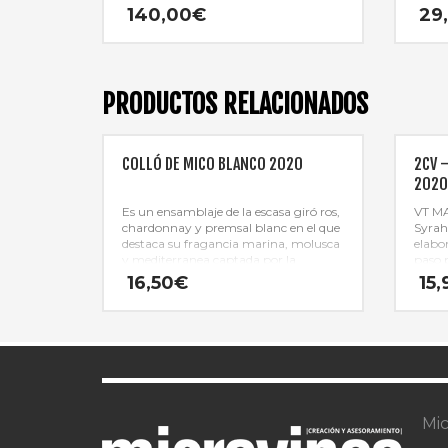
momentos inolvidables por ser un
meses
140,00
€
29
vino complejo, estructurado y con
sutil
carácter a la vez que envolvente y
muy b
aterciopelado.
en ma
especi
tenta
PRODUCTOS RELACIONADOS
Muy c
ﬁnal 
COLLÓ DE MICO BLANCO 2020
2CV 
202
Es un ensamblaje de la escasa giró ros,
VT MA
chardonnay y premsal blanc en el que
Syrah
destaca su fragancia marina, molusca
elabo
y mediterranea captada por la
paso p
cercania de la finca al mar. Flores de
anima
16,50
€
15,
jazmin y naranjos.
su fre
Mic