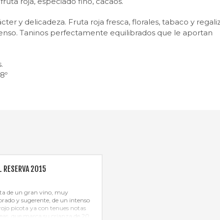
 fruta roja, especiado fino, cacaos.
er y delicadeza. Fruta roja fresca, florales, tabaco y regali
enso. Taninos perfectamente equilibrados que le aportan
.
8º
L RESERVA 2015
ata de un gran vino, muy
ibrado y sugerente, de un intenso
 rojo picota ya con tenues notas
ceas, que marca su crianza de 20