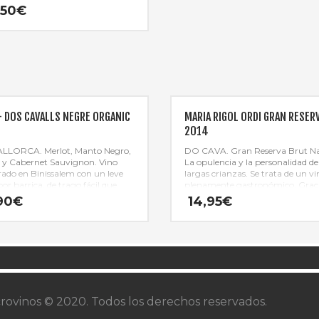
 en roble francés. Nariz de gran
,50
€
eza con aromas a frutas maduras
ien conjuntadas con la crianza
dera, que nos lleva a aromas
ales (vainilla, canela) hasta el
dor aroma de café o tostados.
omplejo y potente en boca, de
prolongado y acidez equilibrada.
– DOS CAVALLS NEGRE ORGANIC
MARIA RIGOL ORDI GRAN RESER
0
2014
LLORCA. Merlot, Manto Negro,
DO CAVA. Gran Reserva Brut Na
 y Cabernet Sauvignon. Vino
La opulencia y la personalidad de
rado en Binissalem con un leve
largas crianzas. Se trata de un vi
or barrica, de trago fácil que
plenamente gastronómico. Graci
 a seguir bebiendo y disfrutar de
equilibrio entre estructura, crem
90
€
14,95
€
scura y equilibrio.
y frescor, armoniza con una infi
de materias primas y elaboracion
rovinos © 2020. Todos los derechos reservados.