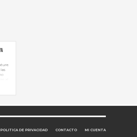
VA
ture.
 las
no
as al
osidad
nidad
es.
POLITICA DE PRIVACIDAD
CONTACTO
MI CUENTA