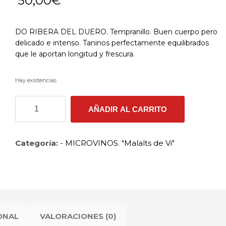
50,00
€
DO RIBERA DEL DUERO. Tempranillo. Buen cuerpo pero
delicado e intenso. Taninos perfectamente equilibrados
que le aportan longitud y frescura.
Hay existencias
TERRITORIO
AÑADIR AL CARRITO
LUTHIER
2016
cantidad
Categoría:
- MICROVINOS. "Malalts de Vi"
ONAL
VALORACIONES (0)