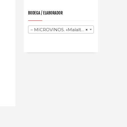
BODEGA / ELABORADOR
– MICROVINOS. «Malalts de Vi»
×