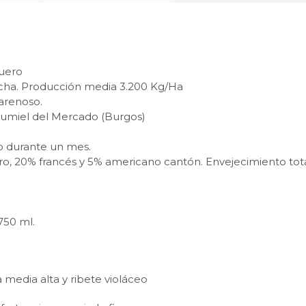
Duero
acha. Producción media 3.200 Kg/Ha
 arenoso.
Gumiel del Mercado (Burgos)
o durante un mes.
aro, 20% francés y 5% americano cantón. Envejecimiento tot
750 ml.
 media alta y ribete violáceo