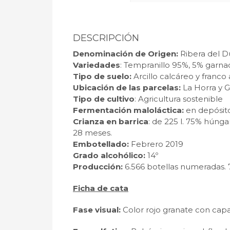
DESCRIPCIÓN
Denominación de Origen:
Ribera del 
Variedades
: Tempranillo 95%, 5% garn
Tipo de suelo:
Arcillo calcáreo y franco
Ubicación de las parcelas:
La Horra y 
Tipo de cultivo
: Agricultura sostenible
Fermentación maloláctica:
en depósit
Crianza en barrica
: de 225 l. 75% húng
28 meses.
Embotellado:
Febrero 2019
Grado alcohólico:
14º
Producción:
6.566 botellas numeradas. 
Ficha de cata
Fase visual:
Color rojo granate con capa