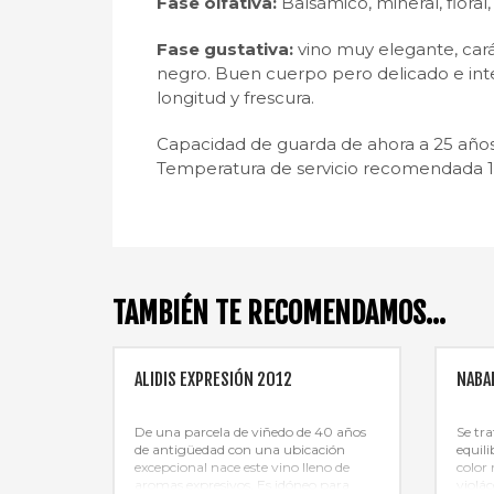
Fase olfativa:
Balsámico, mineral, floral,
Fase gustativa:
vino muy elegante, caráct
negro. Buen cuerpo pero delicado e int
longitud y frescura.
Capacidad de guarda de ahora a 25 años
Temperatura de servicio recomendada 1
TAMBIÉN TE RECOMENDAMOS…
ALIDIS EXPRESIÓN 2012
NABA
De una parcela de viñedo de 40 años
Se tr
de antigüedad con una ubicación
equil
excepcional nace este vino lleno de
color
aromas expresivos. Es idóneo para
violá