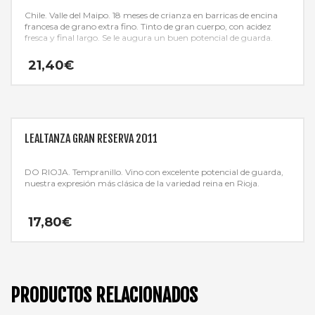
Chile. Valle del Maipo. 18 meses de crianza en barricas de encina
francesa de grano extra fino. Tinto de gran cuerpo, con acidez
fresca y final largo. Se le augura un buen potencial de guarda.
21,40
€
LEALTANZA GRAN RESERVA 2011
DO RIOJA. Tempranillo. Vino con excelente potencial de guarda,
nuestra expresión más clásica de la variedad reina en Rioja.
17,80
€
PRODUCTOS RELACIONADOS