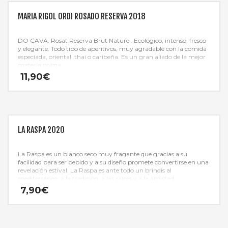
MARIA RIGOL ORDI ROSADO RESERVA 2018
DO CAVA. Rosat Reserva Brut Nature . Ecológico, intenso, fresco
y elegante. Todo tipo de aperitivos, muy agradable con la comida
especiada, oriental, thai o caribeña. Es un gran aliado de la mejor
materia prima.
11,90
€
LA RASPA 2020
La Raspa es un blanco seco muy fragante que gracias a su
facilidad para ser bebido y a su diseño promete convertirse en una
revelación estival. La Raspa es ante todo un brindis al
mediterráneo, a la tradición, a las raíces y a la amistad.
¡Simplemente Axarquía!
7,90
€