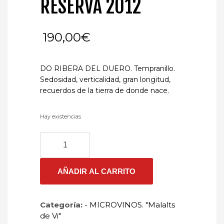
RESERVA 2012
190,00
€
DO RIBERA DEL DUERO. Tempranillo.
Sedosidad, verticalidad, gran longitud,
recuerdos de la tierra de donde nace.
Hay existencias
TERRITORIO
LUTHIER
"LUTHIER"
GRAN
AÑADIR AL CARRITO
RESERVA
2012
cantidad
Categoría:
- MICROVINOS. "Malalts
de Vi"