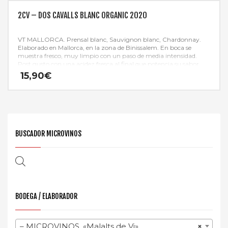
2CV – DOS CAVALLS BLANC ORGANIC 2020
VT MALLORCA. Prensal blanc, Sauvignon blanc, Chardonnay.
Elaborado en Mallorca, en la zona de Binissalem. En boca se
muestra fresco, muy limpio con un paso de media intensidad.
Post gusto con una acidez fresca al final que potencia su sabor.
15,90
€
BUSCADOR MICROVINOS
BODEGA / ELABORADOR
– MICROVINOS. «Malalts de Vi»
×