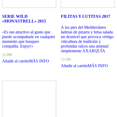
SERIE WILD
FILITAS Y LUTITAS 2017
«MONASTRELL» 2015
A los pies del Mediterráneo
«Es tan atractivo al gusto que
laderas de pizarra y brisa salada
puede acompañarte en cualquier
un desnivel que provoca vértigo
momento que busques
viticultura de tradición y
compañía. Enjoy!»
profundas raíces una amistad
simplemente AXARQUÍA
12,80
€
13,50
€
Añadir al carrito
MÁS INFO
Añadir al carrito
MÁS INFO