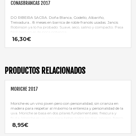
CONASBRANCAS 2017
DO RIBEIRA SACRA. Doña Blanca, Godello, Albariño,
Treixadura… 8 meses en barrica de roble francés usadas. Jancis
Robinson ya lo ha probado: Suave, seco, salino y compacto. Pasa
fácil pero no es de poca potencia.
16,30
€
PRODUCTOS RELACIONADOS
MORICHE 2017
Moriche es un vino joven pero con personalidad, sin crianza en
madera para respetar al máximo la entereza y personalidad de la
uva. Moriche se basa en dos pilares fundamentales: frescura y
fruta. Moriche es un vino para beber todos los días, sincero, fresco,
vivo.
8,95
€