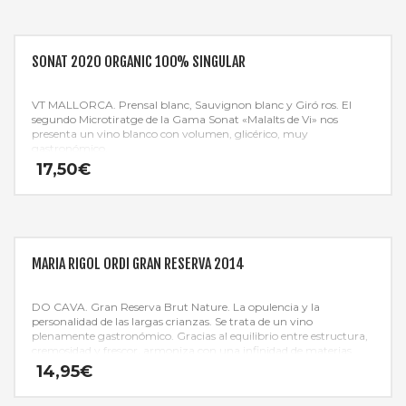
SONAT 2020 ORGANIC 100% SINGULAR
VT MALLORCA. Prensal blanc, Sauvignon blanc y Giró ros. El
segundo Microtiratge de la Gama Sonat «Malalts de Vi» nos
presenta un vino blanco con volumen, glicérico, muy
gastronómico.
17,50
€
MARIA RIGOL ORDI GRAN RESERVA 2014
DO CAVA. Gran Reserva Brut Nature. La opulencia y la
personalidad de las largas crianzas. Se trata de un vino
plenamente gastronómico. Gracias al equilibrio entre estructura,
cremosidad y frescor, armoniza con una infinidad de materias
primas y elaboraciones.
14,95
€