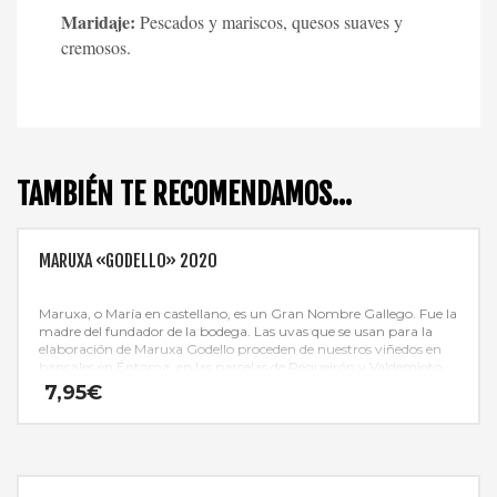
Maridaje:
Pescados y mariscos, quesos suaves y
cremosos.
TAMBIÉN TE RECOMENDAMOS…
MARUXA «GODELLO» 2020
Maruxa, o María en castellano, es un Gran Nombre Gallego. Fue la
madre del fundador de la bodega.
Las uvas que se usan para la
elaboración de Maruxa Godello proceden de nuestros viñedos en
bancales en Éntoma, en las parcelas de Regueirón y Valdemioto.
Suelos franco arcillosos con presencia de pizarras y otros
7,95
€
minerales.