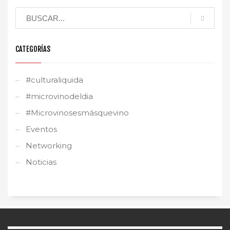
CATEGORÍAS
#culturaliquida
#microvinodeldia
#Microvinosesmásquevino
Eventos
Networking
Noticias