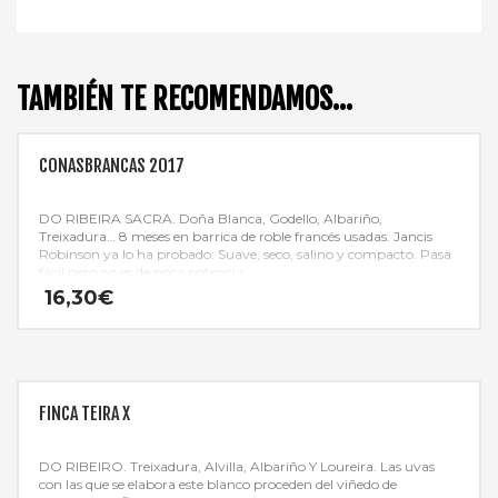
TAMBIÉN TE RECOMENDAMOS…
CONASBRANCAS 2017
DO RIBEIRA SACRA. Doña Blanca, Godello, Albariño,
Treixadura… 8 meses en barrica de roble francés usadas. Jancis
Robinson ya lo ha probado: Suave, seco, salino y compacto. Pasa
fácil pero no es de poca potencia.
16,30
€
FINCA TEIRA X
DO RIBEIRO. Treixadura, Alvilla, Albariño Y Loureira. Las uvas
con las que se elabora este blanco proceden del viñedo de