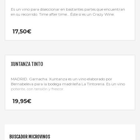
Es un vino para diseccionar en bastantes partes que encuentran
en su recorrido. Time after time… Éste sí es un Crazy Wine.
17,50
€
XUNTANZA TINTO
MADRID. Garnacha. Xuntanza es un vino elaborado por
Bernabeleva para la bodega madrileña La Tintoreria. Es un vino
potente, con tensión y frescor.
19,95
€
BUSCADOR MICROVINOS