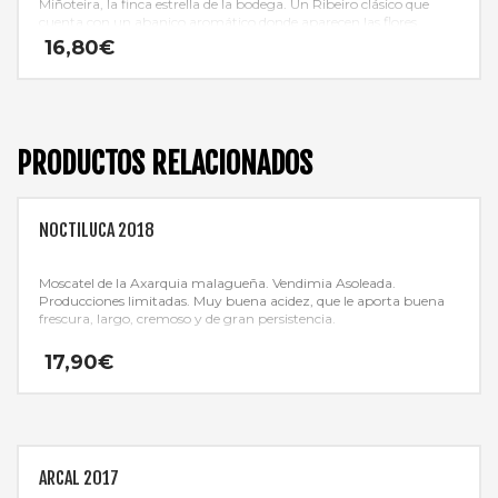
Miñoteira, la finca estrella de la bodega. Un Ribeiro clásico que
cuenta con un abanico aromático donde aparecen las flores
blancas y las lías finas, mientras que su paso por boca resulta
16,80
€
frutal, elegante y con una buena acidez.
PRODUCTOS RELACIONADOS
NOCTILUCA 2018
Moscatel de la Axarquia malagueña. Vendimia Asoleada.
Producciones limitadas. Muy buena acidez, que le aporta buena
frescura, largo, cremoso y de gran persistencia.
17,90
€
ARCAL 2017