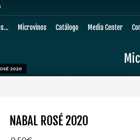
8
os…
Microvinos
Catálogo
Media Center
Co
Mic
OSÉ 2020
NABAL ROSÉ 2020