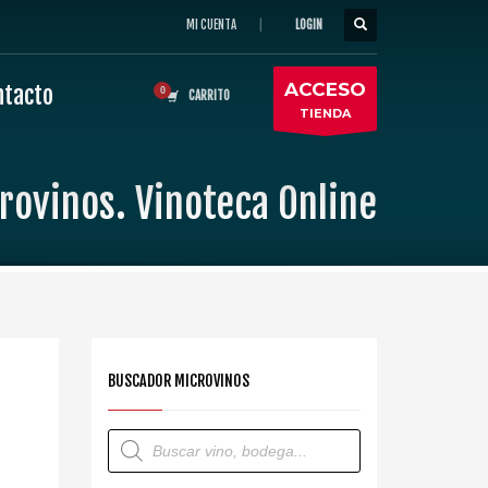
MI CUENTA
|
LOGIN
ACCESO
ntacto
CARRITO
TIENDA
rovinos. Vinoteca Online
BUSCADOR MICROVINOS
Búsqueda
de
productos