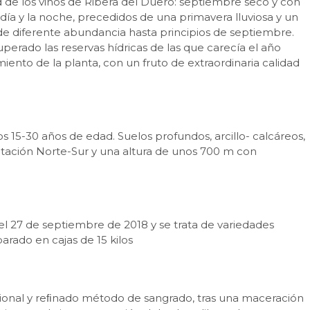
 de los vinos de Ribera del Duero: septiembre seco y con
ía y la noche, precedidos de una primavera lluviosa y un
de diferente abundancia hasta principios de septiembre.
perado las reservas hídricas de las que carecía el año
nto de la planta, con un fruto de extraordinaria calidad
os 15-30 años de edad. Suelos profundos, arcillo- calcáreos,
tación Norte-Sur y una altura de unos 700 m con
l 27 de septiembre de 2018 y se trata de variedades
rado en cajas de 15 kilos
ional y reﬁnado método de sangrado, tras una maceración