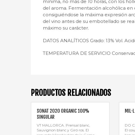
mínima, no más de 10 horas, con los holle
del aroma. Fermentación alcohólica en d
consiguiéndose la máxima expresión aromá
del vino antes de su embotellado se rea
máximo su carácter.
DATOS ANALÍTICOS Grado: 13% Vol. Acidez t
TEMPERATURA DE SERVICIO Conservació
PRODUCTOS RELACIONADOS
SONAT 2020 ORGANIC 100%
MIL·
SINGULAR
VT MALLORCA. Prensal blanc,
DO CA
Sauvignon blanc y Giró ros. El
El co
segundo Microtiratge de la Gama
toque