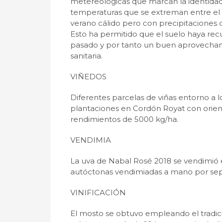
metereológicas que marcan la identidad
temperaturas que se extreman entre el d
verano cálido pero con precipitaciones 
Esto ha permitido que el suelo haya recu
pasado y por tanto un buen aprovechamie
sanitaria.
VIÑEDOS
Diferentes parcelas de viñas entorno a l
plantaciones en Cordón Royat con orien
rendimientos de 5000 kg/ha.
VENDIMIA
La uva de Nabal Rosé 2018 se vendimió e
autóctonas vendimiadas a mano por sepa
VINIFICACIÓN
El mosto se obtuvo empleando el tradic