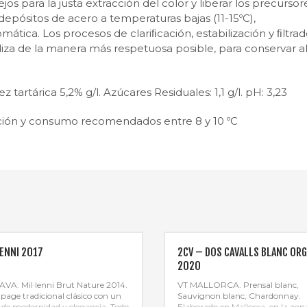
jos para la justa extracción del color y liberar los precursor
epósitos de acero a temperaturas bajas (11-15ºC),
tica. Los procesos de clariﬁcación, estabilización y ﬁltra
liza de la manera más respetuosa posible, para conservar a
artárica 5,2% g/l. Azúcares Residuales: 1,1 g/l. pH: 3,23
n y consumo recomendados entre 8 y 10 ºC
LENNI 2017
2CV – DOS CAVALLS BLANC ORG
2020
VA. Mil·lenni Brut Nature 2014.
VT MALLORCA. Prensal blanc,
upage tradicional clásico con un
Sauvignon blanc, Chardonnay.
 de modernidad y elegancia. Todo
Elaborado en Mallorca, en la zon