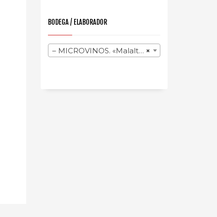
BODEGA / ELABORADOR
– MICROVINOS. «Malalts de Vi»
×