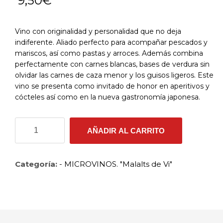
9,50
€
Vino con originalidad y personalidad que no deja
indiferente. Aliado perfecto para acompañar pescados y
mariscos, así como pastas y arroces. Además combina
perfectamente con carnes blancas, bases de verdura sin
olvidar las carnes de caza menor y los guisos ligeros. Este
vino se presenta como invitado de honor en aperitivos y
cócteles así como en la nueva gastronomía japonesa.
NABAL
AÑADIR AL CARRITO
ROSÉ
2020
cantidad
Categoría:
- MICROVINOS. "Malalts de Vi"