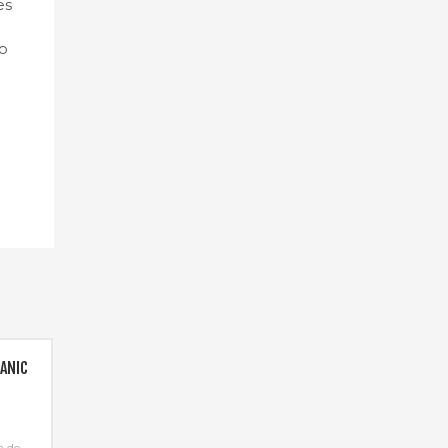
es
do
l
ANIC
a de