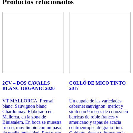
Productos relacionados
2CV – DOS CAVALLS
COLLÓ DE MICO TINTO
BLANC ORGANIC 2020
2017
VT MALLORCA. Prensal
Un cupaje de las variedades
blanc, Sauvignon blanc,
cabernet sauvignon, merlot y
Chardonnay. Elaborado en
sirah con 9 meses de crianza en
Mallorca, en la zona de
barricas de roble frances y
Binissalem. En boca se muestra
americano y tapas de acacia
fresco, muy limpio con un paso
centroeuropea de grano fino.
de media intensidad. Post gusto
Cubierto, denso y franco en la