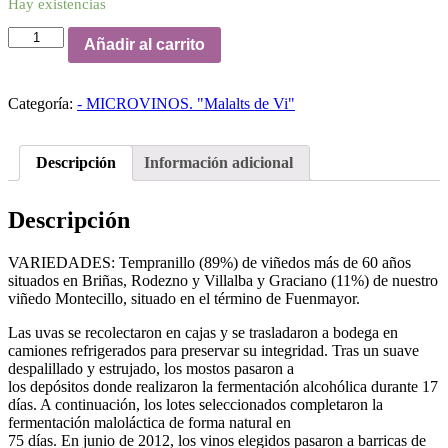
Hay existencias
RIOJA
Añadir al carrito
ALTA
"GRAN
RESERVA
Categoría:
- MICROVINOS. "Malalts de Vi"
904"
2007
cantidad
Descripción
Información adicional
Descripción
VARIEDADES: Tempranillo (89%) de viñedos más de 60 años
situados en Briñas, Rodezno y Villalba y Graciano (11%) de nuestro
viñedo Montecillo, situado en el término de Fuenmayor.
Las uvas se recolectaron en cajas y se trasladaron a bodega en
camiones refrigerados para preservar su integridad. Tras un suave
despalillado y estrujado, los mostos pasaron a
los depósitos donde realizaron la fermentación alcohólica durante 17
días. A continuación, los lotes seleccionados completaron la
fermentación maloláctica de forma natural en
75 días. En junio de 2012, los vinos elegidos pasaron a barricas de