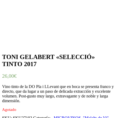
TONI GELABERT «SELECCIÓ»
TINTO 2017
26,00
€
Vino tinto de la DO Pla i LLevant que en boca se presenta franco y
directo, que da lugar a un paso de delicada extracción y excelente
volumen. Post-gusto muy largo, extravagante y de noble y larga
dimensión.
Agotado
SKU:
SKU27102
Categoría:
- MICROVINOS. "Malalts de Vi"